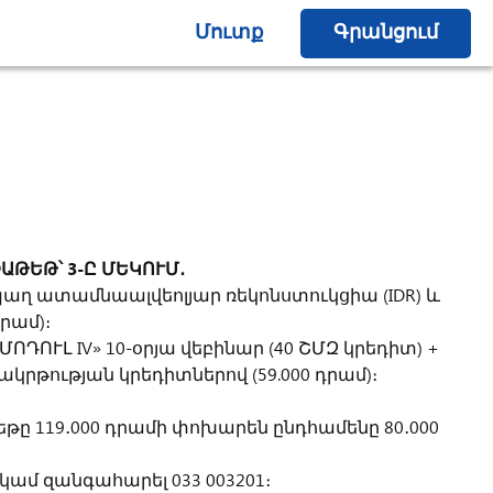
Մուտք
Գրանցում
ԱԹԵԹ՝ 3-Ը ՄԵԿՈՒՄ․
աղ ատամնաալվեոլյար ռեկոնստուկցիա (IDR) և
րամ)։
ՈԴՈՒԼ IV» 10-օրյա վեբինար (40 ՇՄԶ կրեդիտ) +
ակրթության կրեդիտներով (59.000 դրամ)։
ը 119․000 դրամի փոխարեն ընդհամենը 80․000
կամ զանգահարել 033 003201։