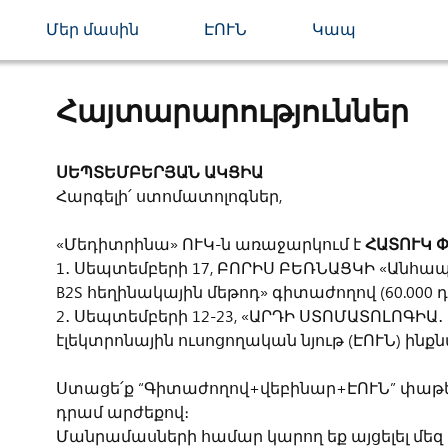
Մեր մասին
ԷՈՒՆ
Կապ
Հայտարարություններ
ՍԵՊՏԵՄԲԵՐՅԱՆ ԱԿՑԻԱ
Հարգելի՛ ստոմատոլոգներ,
«Մեդիտրինա» ՈՒԿ-ն առաջարկում է
ՀԱՏՈՒԿ Փ
1․ Սեպտեմբերի 17, ԲՈՐԻՍ ԲԵՌՆԱՑԿԻ «Անհապ
B2S հեղինակային մեթոդ» գիտաժողով (60.000 դ
2․ Սեպտեմբերի 12-23, «ԱՐԴԻ ՍՏՈՄԱՏՈԼՈԳԻԱ․ Մ
էլեկտրոնային ուսոցողական նյութ (ԷՈՒՆ) ինքն
Ստացե՛ք “Գիտաժողով+վեբինար+ԷՈՒՆ” փաթեթ
դրամ արժեքով։
Մանրամասների համար կարող եք այցելել մեզ 