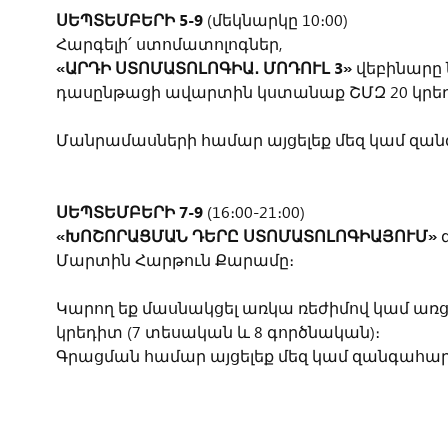
ՍԵՊՏԵՄԲԵՐԻ
5-9
(մեկնարկը 10։00)
Հարգելի՛ ստոմատոլոգներ,
«ԱՐԴԻ ՍՏՈՄԱՏՈԼՈԳԻԱ․ ՄՈԴՈՒԼ 3»
վեբինարը 
դասընթացի ավարտին կստանաք ՇՄԶ 20 կրեդի
Մանրամասների համար այցելեք մեզ կամ զանգ
ՍԵՊՏԵՄԲԵՐԻ 7-9
(16։00-21։00)
«ԽՈՇՈՐԱՑՄԱՆ ԴԵՐԸ ՍՏՈՄԱՏՈԼՈԳԻԱՅՈՒՄ»
Մարտին Հարթուն Քարամը։
Կարող եք մասնակցել առկա ռեժիմով կամ առց
կրեդիտ (7 տեսական և 8 գործնական)։
Գրացման համար այցելեք մեզ կամ զանգահարեք