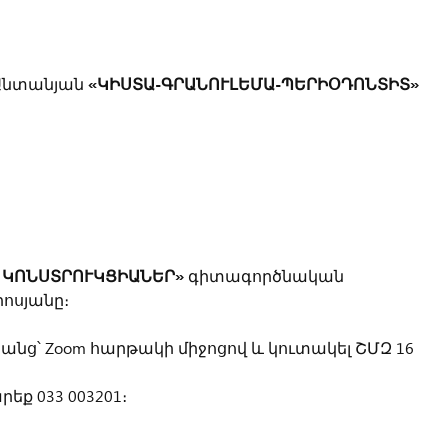
 Անտանյան
«ԿԻՍՏԱ-ԳՐԱՆՈՒԼԵՄԱ-ՊԵՐԻՕԴՈՆՏԻՏ»
 ԿՈՆՍՏՐՈՒԿՑԻԱՆԵՐ»
գիտագործնական
ոսյանը։
անց՝ Zoom հարթակի միջոցով և կուտակել ՇՄԶ 16
եք 033 003201։